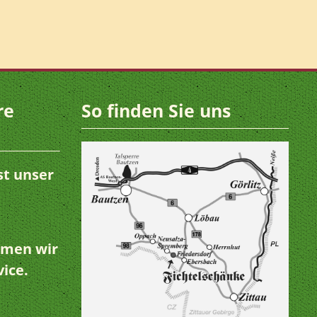
re
So finden Sie uns
st unser
hmen wir
vice.