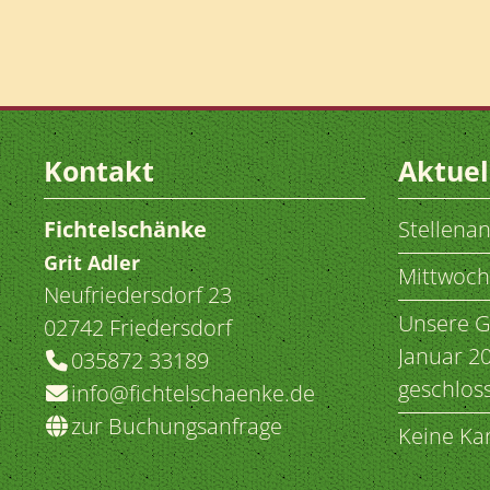
Kontakt
Aktuel
Fichtelschänke
Stellena
Grit
Adler
Mittwoch
Neufriedersdorf 23
Unsere Ga
02742
Friedersdorf
Januar 2
035872 33189
geschlos
info@fichtelschaenke.de
zur Buchungsanfrage
Keine Ka